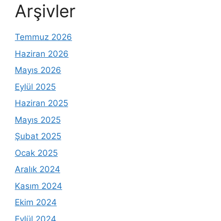
Arşivler
Temmuz 2026
Haziran 2026
Mayıs 2026
Eylül 2025
Haziran 2025
Mayıs 2025
Şubat 2025
Ocak 2025
Aralık 2024
Kasım 2024
Ekim 2024
Eylül 2024