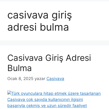
casivava giriş
adresi bulma
Casivava Giriş Adresi
Bulma
Ocak 8, 2025
yazar
Casivava