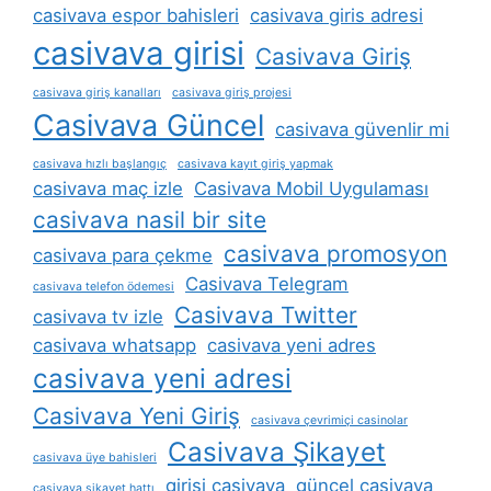
casivava espor bahisleri
casivava giris adresi
casivava girisi
Casivava Giriş
casivava giriş kanalları
casivava giriş projesi
Casivava Güncel
casivava güvenlir mi
casivava hızlı başlangıç
casivava kayıt giriş yapmak
casivava maç izle
Casivava Mobil Uygulaması
casivava nasil bir site
casivava promosyon
casivava para çekme
Casivava Telegram
casivava telefon ödemesi
Casivava Twitter
casivava tv izle
casivava whatsapp
casivava yeni adres
casivava yeni adresi
Casivava Yeni Giriş
casivava çevrimiçi casinolar
Casivava Şikayet
casivava üye bahisleri
girisi casivava
güncel casivava
casivava şikayet hattı