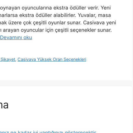
 oynayan oyuncularına ekstra ödüller verir. Yeni
arlarsa ekstra ödüller alabilirler. Yuvalar, masa
lmak üzere çok çeşitli oyunlar sunar. Casivava yeni
ı arayan oyuncular için çeşitli seçenekler sunar.
Devamını oku
 Şikayet
,
Casivava Yüksek Oran Seçenekleri
ma