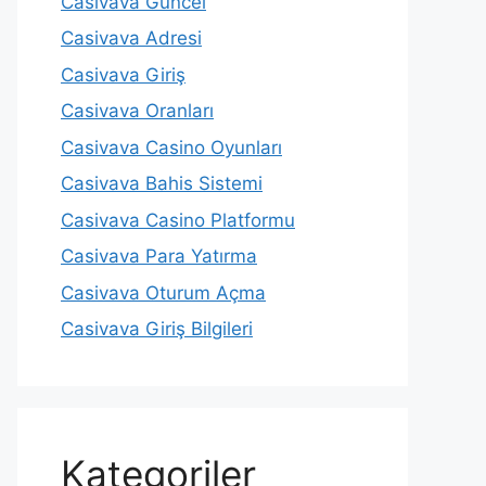
Casivava Güncel
Casivava Adresi
Casivava Giriş
Casivava Oranları
Casivava Casino Oyunları
Casivava Bahis Sistemi
Casivava Casino Platformu
Casivava Para Yatırma
Casivava Oturum Açma
Casivava Giriş Bilgileri
Kategoriler