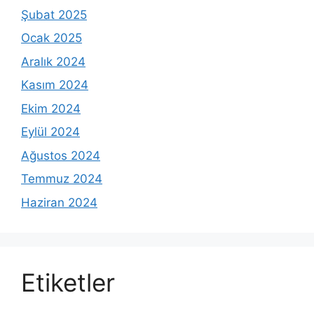
Şubat 2025
Ocak 2025
Aralık 2024
Kasım 2024
Ekim 2024
Eylül 2024
Ağustos 2024
Temmuz 2024
Haziran 2024
Etiketler