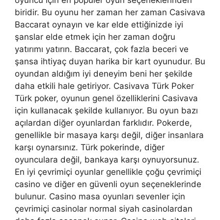
biridir. Bu oyunu her zaman her zaman Casivava
Baccarat oynayın ve kar elde ettiğinizde iyi
şanslar elde etmek için her zaman doğru
yatırımı yatırın. Baccarat, çok fazla beceri ve
şansa ihtiyaç duyan harika bir kart oyunudur. Bu
oyundan aldığım iyi deneyim beni her şekilde
daha etkili hale getiriyor. Casivava Türk Poker
Türk poker, oyunun genel özelliklerini Casivava
için kullanacak şekilde kullanıyor. Bu oyun bazı
açılardan diğer oyunlardan farklıdır. Pokerde,
genellikle bir masaya karşı değil, diğer insanlara
karşı oynarsınız. Türk pokerinde, diğer
oyunculara değil, bankaya karşı oynuyorsunuz.
En iyi çevrimiçi oyunlar genellikle çoğu çevrimiçi
casino ve diğer en güvenli oyun seçeneklerinde
bulunur. Casino masa oyunları sevenler için
çevrimiçi casinolar normal siyah casinolardan