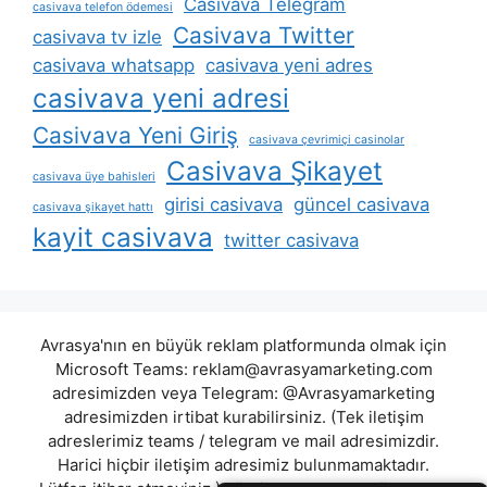
Casivava Telegram
casivava telefon ödemesi
Casivava Twitter
casivava tv izle
casivava whatsapp
casivava yeni adres
casivava yeni adresi
Casivava Yeni Giriş
casivava çevrimiçi casinolar
Casivava Şikayet
casivava üye bahisleri
girisi casivava
güncel casivava
casivava şikayet hattı
kayit casivava
twitter casivava
Avrasya'nın en büyük reklam platformunda olmak için
Microsoft Teams:
reklam@avrasyamarketing.com
adresimizden veya Telegram: @Avrasyamarketing
adresimizden irtibat kurabilirsiniz. (Tek iletişim
adreslerimiz teams / telegram ve mail adresimizdir.
Harici hiçbir iletişim adresimiz bulunmamaktadır.