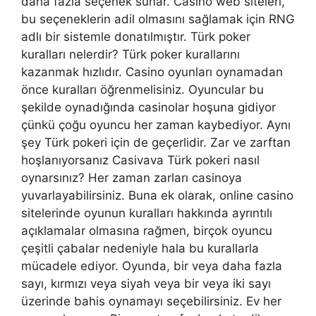
daha fazla seçenek sunar. Casino web siteleri,
bu seçeneklerin adil olmasını sağlamak için RNG
adlı bir sistemle donatılmıştır. Türk poker
kuralları nelerdir? Türk poker kurallarını
kazanmak hızlıdır. Casino oyunları oynamadan
önce kuralları öğrenmelisiniz. Oyuncular bu
şekilde oynadığında casinolar hoşuna gidiyor
çünkü çoğu oyuncu her zaman kaybediyor. Aynı
şey Türk pokeri için de geçerlidir. Zar ve zarftan
hoşlanıyorsanız Casivava Türk pokeri nasıl
oynarsınız? Her zaman zarları casinoya
yuvarlayabilirsiniz. Buna ek olarak, online casino
sitelerinde oyunun kuralları hakkında ayrıntılı
açıklamalar olmasına rağmen, birçok oyuncu
çeşitli çabalar nedeniyle hala bu kurallarla
mücadele ediyor. Oyunda, bir veya daha fazla
sayı, kırmızı veya siyah veya bir veya iki sayı
üzerinde bahis oynamayı seçebilirsiniz. Ev her