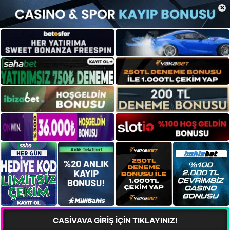
×
CASİVAVA GİRİŞ İÇİN TIKLAYINIZ!