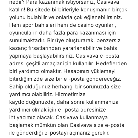
nedir? Para kazanmak istiyorsanız, Casivava
katılın! Bu sitede birbirleriyle konuşmanın birçok
yolunu bulabilir ve onlarla çok eğlenebilirsiniz.
Hem spor bahisleri hem de casino oyunları,
oyuncuların daha fazla para kazanması için
sunulmaktadır. Bir üye oluşturarak, benzersiz
kazanç fırsatlarından yararlanabilir ve bahis
yapmaya başlayabilirsiniz. Casivava e-posta
adresi çeşitli amaçlar için kullanılır. Hedeflerden
biri yardımcı olmaktır. Hesabınızı yüklemeyi
bitirdiğimizde size bir e -posta göndereceğiz.
Sahip olduğunuz herhangi bir sorunuzda size
yardımcı olabiliriz. Hizmetimize
kaydolduğunuzda, daha sonra kullanmanıza
yardımcı olmak için e -posta adresinize
ihtiyacımız olacak. Casivava kullanmaya
başlamak mümkün olan Casivava size e-posta
ile gönderdiği e-postayı açmanız gerekir.