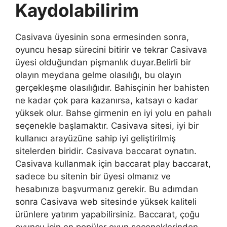
Kaydolabilirim
Casivava üyesinin sona ermesinden sonra,
oyuncu hesap sürecini bitirir ve tekrar Casivava
üyesi olduğundan pişmanlık duyar.Belirli bir
olayın meydana gelme olasılığı, bu olayın
gerçekleşme olasılığıdır. Bahisçinin her bahisten
ne kadar çok para kazanırsa, katsayı o kadar
yüksek olur. Bahse girmenin en iyi yolu en pahalı
seçenekle başlamaktır. Casivava sitesi, iyi bir
kullanıcı arayüzüne sahip iyi geliştirilmiş
sitelerden biridir. Casivava baccarat oynatın.
Casivava kullanmak için baccarat play baccarat,
sadece bu sitenin bir üyesi olmanız ve
hesabınıza başvurmanız gerekir. Bu adımdan
sonra Casivava web sitesinde yüksek kaliteli
ürünlere yatırım yapabilirsiniz. Baccarat, çoğu
oyuncu için en popüler oyun seçeneklerinden