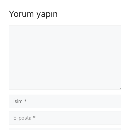
Yorum yapın
Yorum
İsim
E-
posta