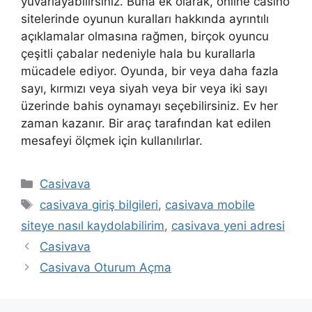
yuvarlayabilirsiniz. Buna ek olarak, online casino
sitelerinde oyunun kuralları hakkında ayrıntılı
açıklamalar olmasına rağmen, birçok oyuncu
çeşitli çabalar nedeniyle hala bu kurallarla
mücadele ediyor. Oyunda, bir veya daha fazla
sayı, kırmızı veya siyah veya bir veya iki sayı
üzerinde bahis oynamayı seçebilirsiniz. Ev her
zaman kazanır. Bir araç tarafından kat edilen
mesafeyi ölçmek için kullanılırlar.
Kategoriler
Casivava
Etiketler
casivava giriş bilgileri
,
casivava mobile
siteye nasıl kaydolabilirim
,
casivava yeni adresi
Casivava
Casivava Oturum Açma