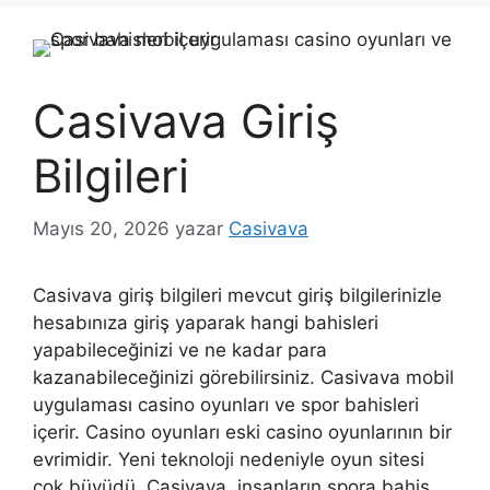
Casivava Giriş
Bilgileri
Mayıs 20, 2026
yazar
Casivava
Casivava giriş bilgileri mevcut giriş bilgilerinizle
hesabınıza giriş yaparak hangi bahisleri
yapabileceğinizi ve ne kadar para
kazanabileceğinizi görebilirsiniz. Casivava mobil
uygulaması casino oyunları ve spor bahisleri
içerir. Casino oyunları eski casino oyunlarının bir
evrimidir. Yeni teknoloji nedeniyle oyun sitesi
çok büyüdü. Casivava, insanların spora bahis