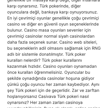
genellikle bir masaya karşı değil, diğer insanlara
karşı oynarsınız. Türk pokerinde, diğer
oyunculara değil, bankaya karşı oynuyorsunuz.
En iyi çevrimiçi oyunlar genellikle çoğu çevrimiçi
casino ve diğer en güvenli oyun seçeneklerinde
bulunur. Casino masa oyunları sevenler için
çevrimiçi casinolar normal siyah casinolardan
daha fazla seçenek sunar. Casino web siteleri,
bu seçeneklerin adil olmasını sağlamak için RNG
adlı bir sistemle donatılmıştır. Türk poker
kuralları nelerdir? Türk poker kurallarını
kazanmak hızlıdır. Casino oyunları oynamadan
önce kuralları öğrenmelisiniz. Oyuncular bu
şekilde oynadığında casinolar hoşuna gidiyor
çünkü çoğu oyuncu her zaman kaybediyor. Aynı
şey Türk pokeri için de geçerlidir. Zar ve zarftan
hoşlanıyorsanız Casivava Türk pokeri nasıl
oynarsınız? Her zaman zarları casinoya