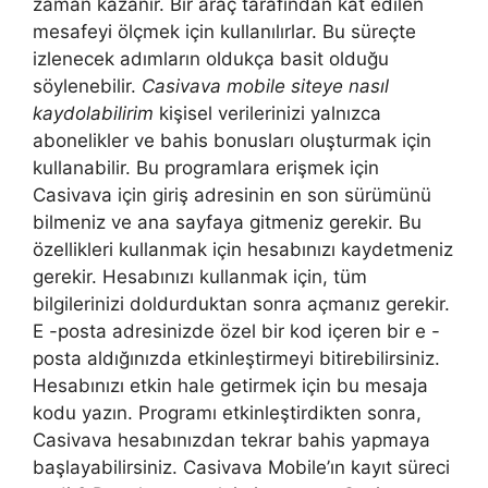
zaman kazanır. Bir araç tarafından kat edilen
mesafeyi ölçmek için kullanılırlar. Bu süreçte
izlenecek adımların oldukça basit olduğu
söylenebilir.
Casivava mobile siteye nasıl
kaydolabilirim
kişisel verilerinizi yalnızca
abonelikler ve bahis bonusları oluşturmak için
kullanabilir. Bu programlara erişmek için
Casivava için giriş adresinin en son sürümünü
bilmeniz ve ana sayfaya gitmeniz gerekir. Bu
özellikleri kullanmak için hesabınızı kaydetmeniz
gerekir. Hesabınızı kullanmak için, tüm
bilgilerinizi doldurduktan sonra açmanız gerekir.
E -posta adresinizde özel bir kod içeren bir e -
posta aldığınızda etkinleştirmeyi bitirebilirsiniz.
Hesabınızı etkin hale getirmek için bu mesaja
kodu yazın. Programı etkinleştirdikten sonra,
Casivava hesabınızdan tekrar bahis yapmaya
başlayabilirsiniz. Casivava Mobile’ın kayıt süreci