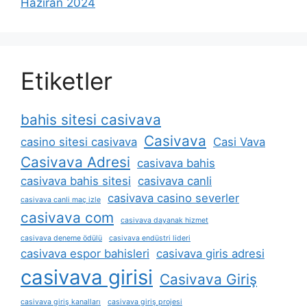
Haziran 2024
Etiketler
bahis sitesi casivava
Casivava
casino sitesi casivava
Casi Vava
Casivava Adresi
casivava bahis
casivava bahis sitesi
casivava canli
casivava casino severler
casivava canli maç izle
casivava com
casivava dayanak hizmet
casivava deneme ödülü
casivava endüstri lideri
casivava espor bahisleri
casivava giris adresi
casivava girisi
Casivava Giriş
casivava giriş kanalları
casivava giriş projesi