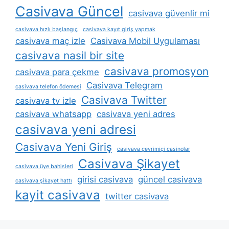
Casivava Güncel
casivava güvenlir mi
casivava hızlı başlangıç
casivava kayıt giriş yapmak
casivava maç izle
Casivava Mobil Uygulaması
casivava nasil bir site
casivava promosyon
casivava para çekme
Casivava Telegram
casivava telefon ödemesi
Casivava Twitter
casivava tv izle
casivava whatsapp
casivava yeni adres
casivava yeni adresi
Casivava Yeni Giriş
casivava çevrimiçi casinolar
Casivava Şikayet
casivava üye bahisleri
girisi casivava
güncel casivava
casivava şikayet hattı
kayit casivava
twitter casivava