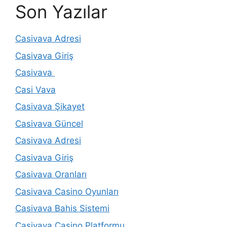
Son Yazılar
Casivava Adresi
Casivava Giriş
Casivava
Casi Vava
Casivava Şikayet
Casivava Güncel
Casivava Adresi
Casivava Giriş
Casivava Oranları
Casivava Casino Oyunları
Casivava Bahis Sistemi
Casivava Casino Platformu