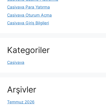
Casivava Para Yatırma
Casivava Oturum Açma
Casivava Giriş Bilgileri
Kategoriler
Casivava
Arşivler
Temmuz 2026