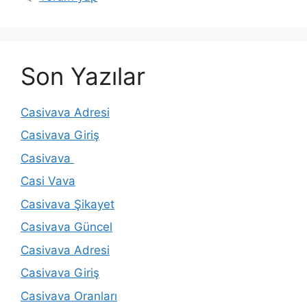
Son Yazılar
Casivava Adresi
Casivava Giriş
Casivava
Casi Vava
Casivava Şikayet
Casivava Güncel
Casivava Adresi
Casivava Giriş
Casivava Oranları