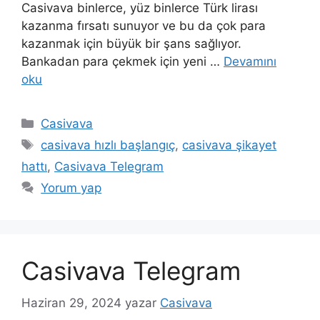
Casivava binlerce, yüz binlerce Türk lirası
kazanma fırsatı sunuyor ve bu da çok para
kazanmak için büyük bir şans sağlıyor.
Bankadan para çekmek için yeni …
Devamını
oku
Kategoriler
Casivava
Etiketler
casivava hızlı başlangıç
,
casivava şikayet
hattı
,
Casivava Telegram
Yorum yap
Casivava Telegram
Haziran 29, 2024
yazar
Casivava