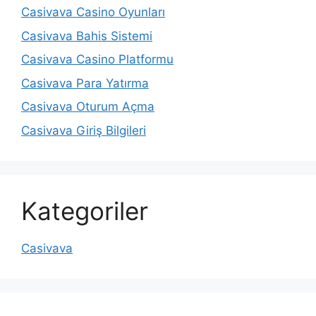
Casivava Casino Oyunları
Casivava Bahis Sistemi
Casivava Casino Platformu
Casivava Para Yatırma
Casivava Oturum Açma
Casivava Giriş Bilgileri
Kategoriler
Casivava