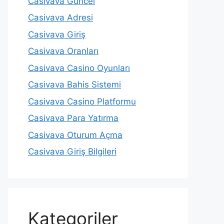
Casivava Güncel
Casivava Adresi
Casivava Giriş
Casivava Oranları
Casivava Casino Oyunları
Casivava Bahis Sistemi
Casivava Casino Platformu
Casivava Para Yatırma
Casivava Oturum Açma
Casivava Giriş Bilgileri
Kategoriler