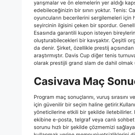
yarışmalar ve ön elemelerin yer aldığı kaps
edebileceğinizin bir sınırı yoktur. Tenis: 
oyuncuların becerilerini sergilemeleri için 
seyircinin ilgisini çeken bir spordur. Genell
Esasında garantili kupon isteyen bireylerin
oluşturabilecekleri bir kavşaktır. Çeşitli 
da denir. Şirket, özellikle prestij açısın
araştırmıştır. Davis Cup diğer tenis turnuv
olarak prestijli grand slam de dahil olmak 
Casivava Maç Sonuçl
Program maç sonuçlarını, vuruş sırasını ve 
için güvenilir bir seçim haline getirir.Kulla
yöneticilerine etkili bir şekilde iletebilirle
ekibine e-posta, telgraf veya canlı sohbet 
sorunu hızlı bir şekilde çözmemizi sağlayaca
kullanmak yerine memnuniyetsizliklerini d