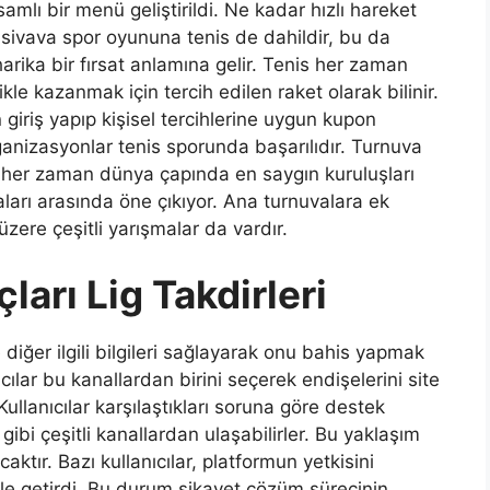
amlı bir menü geliştirildi. Ne kadar hızlı hareket
Casivava spor oyununa tenis de dahildir, bu da
harika bir fırsat anlamına gelir. Tenis her zaman
ikle kazanmak için tercih edilen raket olarak bilinir.
 giriş yapıp kişisel tercihlerine uygun kupon
organizasyonlar tenis sporunda başarılıdır. Turnuva
dan her zaman dünya çapında en saygın kuruluşları
aları arasında öne çıkıyor. Ana turnuvalara ek
üzere çeşitli yarışmalar da vardır.
arı Lig Takdirleri
diğer ilgili bilgileri sağlayarak onu bahis yapmak
nıcılar bu kanallardan birini seçerek endişelerini site
r. Kullanıcılar karşılaştıkları soruna göre destek
gibi çeşitli kanallardan ulaşabilirler. Bu yaklaşım
ktır. Bazı kullanıcılar, platformun yetkisini
ile getirdi. Bu durum şikayet çözüm sürecinin