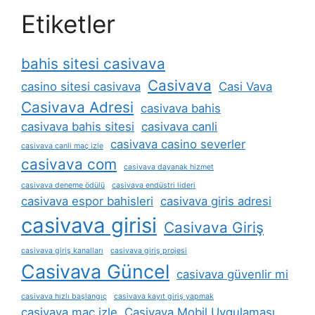
Etiketler
bahis sitesi casivava
Casivava
casino sitesi casivava
Casi Vava
Casivava Adresi
casivava bahis
casivava bahis sitesi
casivava canli
casivava casino severler
casivava canli maç izle
casivava com
casivava dayanak hizmet
casivava deneme ödülü
casivava endüstri lideri
casivava espor bahisleri
casivava giris adresi
casivava girisi
Casivava Giriş
casivava giriş kanalları
casivava giriş projesi
Casivava Güncel
casivava güvenlir mi
casivava hızlı başlangıç
casivava kayıt giriş yapmak
casivava maç izle
Casivava Mobil Uygulaması