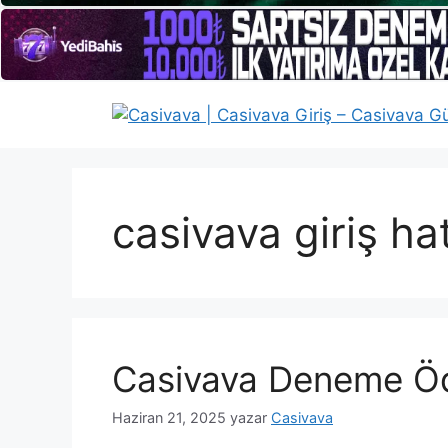
İçeriğe
atla
casivava giriş ha
Casivava Deneme Ö
Haziran 21, 2025
yazar
Casivava