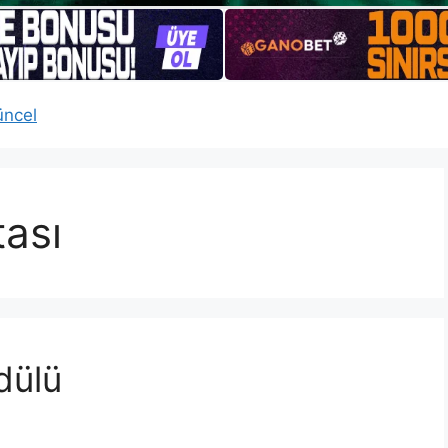
tası
dülü