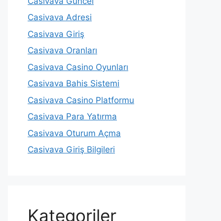
Casivava Güncel
Casivava Adresi
Casivava Giriş
Casivava Oranları
Casivava Casino Oyunları
Casivava Bahis Sistemi
Casivava Casino Platformu
Casivava Para Yatırma
Casivava Oturum Açma
Casivava Giriş Bilgileri
Kategoriler