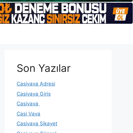
Son Yazılar
Casivava Adresi
Casivava Giriş
Casivava
Casi Vava
Casivava Şikayet