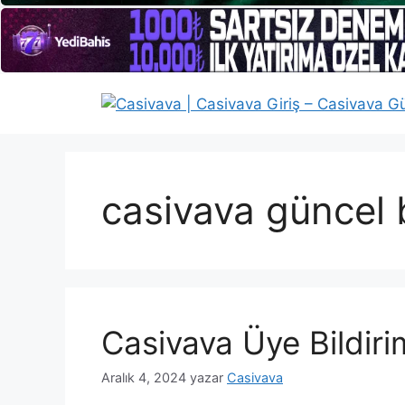
İçeriğe
atla
casivava güncel 
Casivava Üye Bildirim
Aralık 4, 2024
yazar
Casivava