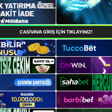
CASİVAVA GİRİŞ İÇİN TIKLAYINIZ!