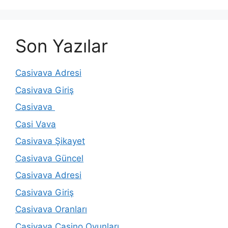
Son Yazılar
Casivava Adresi
Casivava Giriş
Casivava
Casi Vava
Casivava Şikayet
Casivava Güncel
Casivava Adresi
Casivava Giriş
Casivava Oranları
Casivava Casino Oyunları