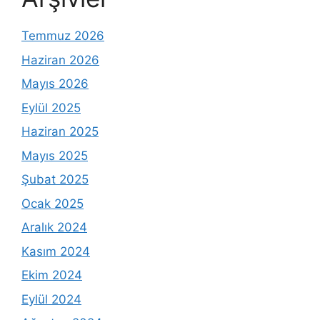
Temmuz 2026
Haziran 2026
Mayıs 2026
Eylül 2025
Haziran 2025
Mayıs 2025
Şubat 2025
Ocak 2025
Aralık 2024
Kasım 2024
Ekim 2024
Eylül 2024