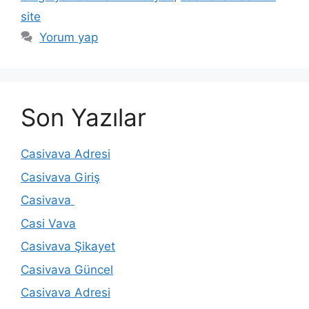
site
Yorum yap
Son Yazılar
Casivava Adresi
Casivava Giriş
Casivava
Casi Vava
Casivava Şikayet
Casivava Güncel
Casivava Adresi