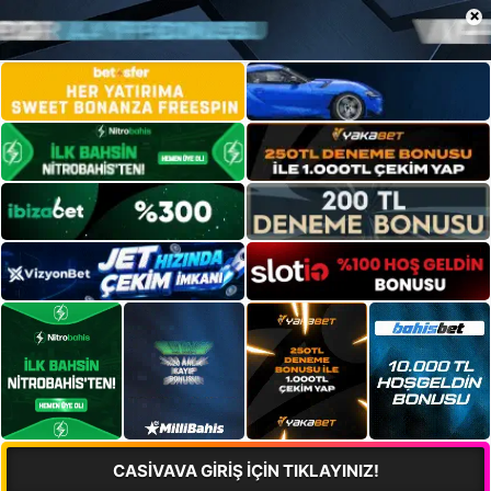
×
CASİVAVA GİRİŞ İÇİN TIKLAYINIZ!