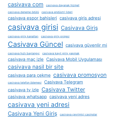
casivava com
casivava dayanak hizmet
casivava deneme ödülü
casivava endüstri lideri
casivava espor bahisleri
casivava giris adresi
casivava girisi
Casivava Giriş
casivava giriş kanalları
casivava giriş projesi
Casivava Güncel
casivava güvenlir mi
casivava hızlı başlangıç
casivava kayıt giriş yapmak
casivava maç izle
Casivava Mobil Uygulaması
casivava nasil bir site
casivava promosyon
casivava para çekme
Casivava Telegram
casivava telefon ödemesi
Casivava Twitter
casivava tv izle
casivava whatsapp
casivava yeni adres
casivava yeni adresi
Casivava Yeni Giriş
casivava çevrimiçi casinolar