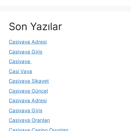
Son Yazılar
Casivava Adresi
Casivava Giriş
Casivava
Casi Vava
Casivava Şikayet
Casivava Güncel
Casivava Adresi
Casivava Giriş
Casivava Oranları
Casivava Casino Oyunları