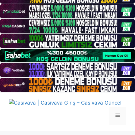
İçeriğe
atla
Menü