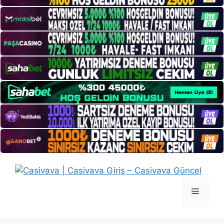
İçeriğe
atla
Menü