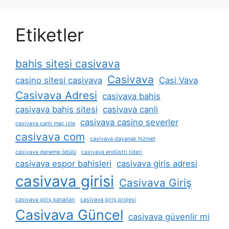
Etiketler
bahis sitesi casivava
Casivava
casino sitesi casivava
Casi Vava
Casivava Adresi
casivava bahis
casivava bahis sitesi
casivava canli
casivava casino severler
casivava canli maç izle
casivava com
casivava dayanak hizmet
casivava deneme ödülü
casivava endüstri lideri
casivava espor bahisleri
casivava giris adresi
casivava girisi
Casivava Giriş
casivava giriş kanalları
casivava giriş projesi
Casivava Güncel
casivava güvenlir mi