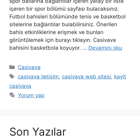
spor dallarına bağlantılar içeren yatay bir liste
içeren bir spor bölümü sayfası bulacaksınız.
Futbol bahisleri bölümünde tenis ve basketbol
sitelerine bağlantılar bulabilirsiniz. Önerilen
bahis etkinliklerine erişmek ve bunları
görüntülemek için burayı tıklayın. Casivava
bahisini basketbola koyuyor. …
Devamını oku
Kategoriler
Casivava
Etiketler
casivava i̇letişim
,
casivava web sitesi
,
kayit
casivava
Yorum yap
Son Yazılar