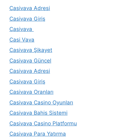
Casivava Adresi
Casivava Giriş
Casivava
Casi Vava
Casivava Şikayet
Casivava Güncel
Casivava Adresi
Casivava Giriş
Casivava Oranları
Casivava Casino Oyunları
Casivava Bahis Sistemi
Casivava Casino Platformu
Casivava Para Yatırma