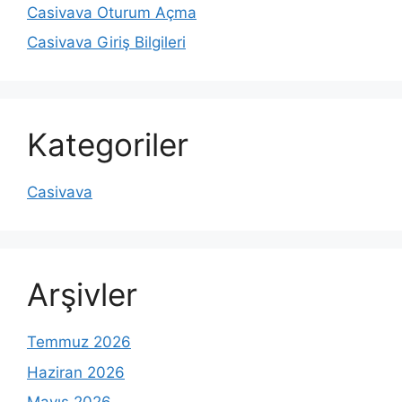
Casivava Oturum Açma
Casivava Giriş Bilgileri
Kategoriler
Casivava
Arşivler
Temmuz 2026
Haziran 2026